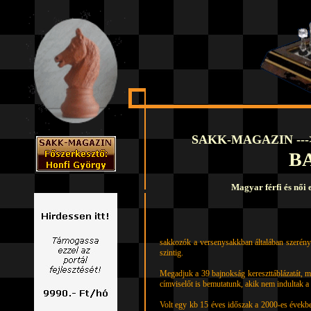
SAKK-MAGAZIN ---
B
Magyar eg
Magyar férfi és női 
Örömmel adjuk közre legújabb fejlesztésünke
részét, a nemzeti egyéni bajnokságokat mutatj
A legjobb magyar levelezési játékosok közü
sakkozók a versenysakkban általában szerénye
szintig.
Megadjuk a 39 bajnokság kereszttáblázatát, m
címviselőt is bemutatunk, akik nem indultak 
Volt egy kb 15 éves időszak a 2000-es évekbe
sakkozók. Kevés a magyar közöttük, a számítóg