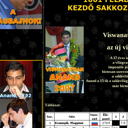
Viswana
az új v
A 37 éves i
a világra
imponáló ját
biztosan szerez
a sakkvil
Anand a 15-ik a sakkvilá
már birto
Táblázat: