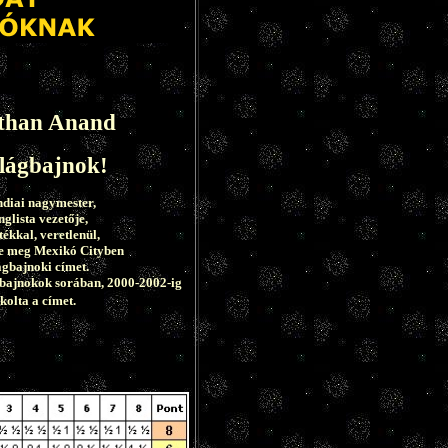
than Anand
ilágbajnok!
ndiai nagymester,
nglista vezetője,
ékkal, veretlenül,
te meg Mexikó Cityben
ágbajnoki címet.
gbajnokok sorában, 2000-2002-ig
A
kolta a címet.