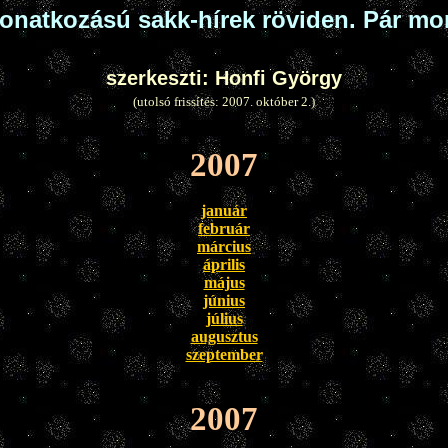
onatkozású sakk-hírek röviden. Pár m
szerkeszti: Honfi György
(utolsó frissítés: 2007. október 2.)
2007
január
február
március
április
május
június
július
augusztus
szeptember
2007