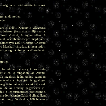
 még hátra. Lékó sötéttel Griscsuk
nyjan döntetlen,
etlen.
rti is eldőlt. Kramnyik világossal
rdulatos játszmában túljátszotta.
ásul sötéttel, Aronyjan ellen. A
atát, később minőséget, majd partit
redménnyel zárult Gelfand-Griscsuk
el a Marshall támadásban nem tudott
tt gyalog hátránnyal a döntetlenért
-1,
tetlen.
 fordulóban vereséget szenvedő
ler ellen. A rangadón, az Anand-
ok izgalmat ígért. Anand azonban
eszerelte a támadását és gyalogot
 meg az indiai nagymestert. Griscsuk
len, de az örmény nagymester jól
ak a lépésismétléses döntetlenbe.
l a döntetlenért Gelfand ellen. Nem
nák, hogy Gelfand a 100 lépéses
t.