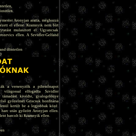
tetlen,
ntetlen.
ymester Aronyjan aratta, méghozzá
nézett el ellene. Kramnyik nem bírt
lytatást mulasztott el. Ugyancsak
rozevics ellen. A Szvidler-Gelfand
and döntetlen
0
tták a versenyzők a pihenőnapot
világossal elfogadta Szvidler
 támadást kivédte, gyalogelőnye
első győzelmét Griscsuk honfitársa
lenül került be a legjobbak közé.
harc után győzött Aronyjan ellen.
ent harcolt ki Kramnyik ellen.
len