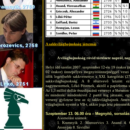
A sakkvilágbajnokság játszmái
A világbajnokság rövid története napról, na
Helyi idő szerint 2007. szeptember 12-én 19 órakor (
02 órakor) ünnepélyes megnyitóünnepséggel vesz
idők legerősebb sakkversenye a XXI. kategóriás (2
sakkvilágbajnokság. A 8 résztvevő között ez
nagymesternek, Lékó Péternek, akitől a papírforma s
Az 1,3 millió dollár összdíjazású versenyt a Sheraton
és mindenki mindenkivel 2 partit fog játszani, egy
verseny győztese lesz az új sakkvilágbajnok. Ame
világbajnok nyerné a VB-t, akkor joga lesz párosmérk
Szeptember 13. 06.00 óra – Megnyitó, sorsolás
A sorsolási számok:
1. Kramnyik 2. Morozevics 3. Anand 4. 
Aronyjan 8. Szvidler