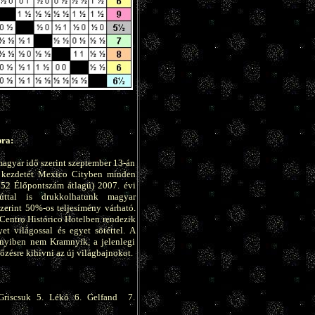
pra:
magyar idő szerint szeptember 13-án
i kezdetét Mexico Cityben minden
752 Élőpontszám átlagú) 2007. évi
úttal is drukkolhatunk magyar
zerint 50%-os teljesímény várható.
 Centro Histórico Hotelben rendezik
et világossal és egyet sötéttel. A
nnyiben nem Kramnyik, a jelenlegi
őzésre kihívni az új világbajnokot.
Griscsuk 5. Lékó 6. Gelfand 7.