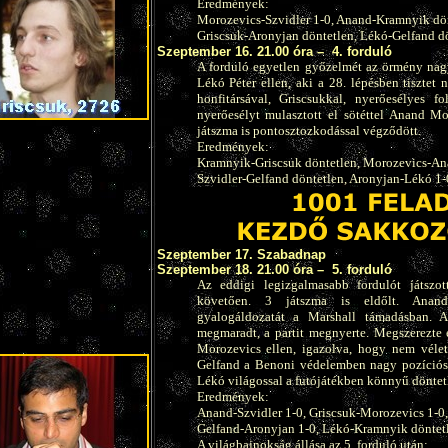
Eredmények:
Morozevics-Szvidler 1-0, Anand-Kramnyik dön
Griscsuk-Aronyjan döntetlen, Lékó-Gelfand dö
Szeptember 16. 21.00 óra –
4. forduló
A forduló egyetlen győzelmét az örmény nag
Lékó Péter ellen, aki a 28. lépésben tisztet 
honfitársával, Griscsukkal, nyerőesélyes fo
nyerőesélyt mulasztott el sötéttel Anand Mo
játszma is pontosztozkodással végződött.
Eredmények:
Kramnyik-Griscsuk döntetlen, Morozevics-An
Szvidler-Gelfand döntetlen, Aronyjan-Lékó 1-
Szeptember 17. Szabadnap
Szeptember 18. 21.00 óra –
5. forduló
Az eddigi legizgalmasabb fordulót játszo
követően. 3 játszma is eldőlt. Anand 
gyalogáldozatát a Marshall támadásban. A
megmaradt, a partit megnyerte. Megszerezte 
Morozevics ellen, igazolva, hogy nem vélet
Gelfand a Benoni védelemben nagy pozíciós 
Lékó világossal a futójátékben könnyű döntetl
Eredmények:
Anand-Szvidler 1-0, Griscsuk-Morozevics 1-0,
Gelfand-Aronyjan 1-0, Lékó-Kramnyik döntet
A világbajnokság állása az 5. forduló után: