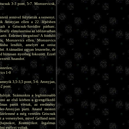
iscsuk 3-3 pont, 5-7. Morozevicsk,
tető remivel folytatták a versenyt.
k Aronyjan ellen a 22. lépésben
lt a Griscsuk-Szvidler párharc.
rőesély elmulasztása az időzavarban
artit. Érdemes megnézni! A forduló
tta, Morozevics ellen. Morozevics
dásba lendült, amelyet az orosz
ni. A támadást ugyan leszerelte, de
 biztosan nyerésig fokozott. Ezzel
 vezető Anandot.
ntetlen,
ics 1-0
ramnyik 3,5-3,5 pont, 5-6. Aronyjan,
-2 pont.
dulóját. Számunkra a legfontosabb
ezni az első körben a gyengélkedő
lmas partit vívtak, az eredmény
ler-Aronyjan parti. Anand mesteri
yőzelemmé a még veretlen Griscsuk
ést a versenyben, mivel Gelfand nem
gbajnokot, Kramnyikot. Izgalmas
mi esélyei voltak.