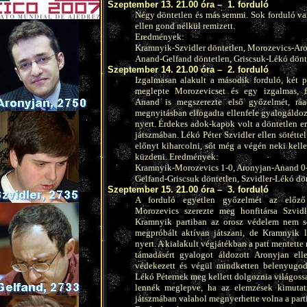
Szeptember 13. 21.00 óra –
1. forduló
Négy döntetlen és más semmi. Sok forduló van
ellen gond nélkül remizett.
Eredmények:
Kramnyik-Szvidler döntetlen, Morozevics-Aro
Anand-Gelfand döntetlen, Griscsuk-Lékó dönt
Szeptember 14. 21.00 óra –
2. forduló
Izgalmasan alakult a második forduló, két pa
meglepte Morozevicset és egy izgalmas, fo
Anand is megszerezte első győzelmét, ráad
megnyitásban elfogadta ellenfele gyalogáldoz
nyert. Érdekes adok-kapok volt a döntetlen e
játszmában. Lékó Péter Szvidler ellen sötétt
előnyt kiharcolni, sőt még a végén neki kelle
küzdeni. Eredmények:
Kramnyik-Morozevics 1-0, Aronyjan-Anand 0
Gelfand-Griscsuk döntetlen, Szvidler-Lékó dön
Szeptember 15. 21.00 óra –
3. forduló
A forduló egyetlen győzelmét az előző
Morozevics szerezte meg honfitársa Szvid
Kramnyik partiban az orosz védelem nem s
megpróbált aktívan játszani, de Kramnyik l
nyert. A kialakult végjátékban a patt mentette
támadásért gyalogot áldozott Aronyjan el
védekezett és végül mindketten belenyugodt
Lékó Péternek meg kellett dolgoznia világossa
lennék meglepve, ha az elemzések kimutat
játszmában valahol megnyerhette volna a parti