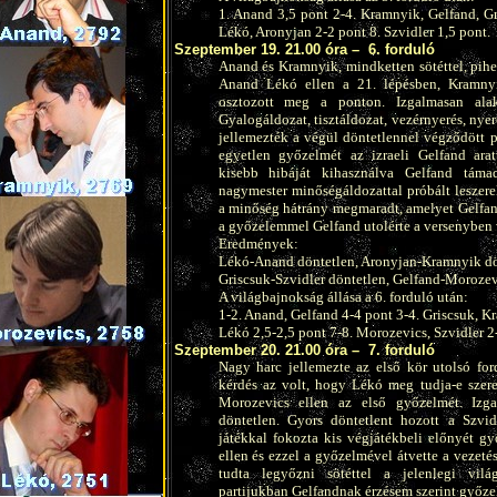
1. Anand 3,5 pont 2-4. Kramnyik, Gelfand, Gr
Lékó, Aronyjan 2-2 pont 8. Szvidler 1,5 pont.
Szeptember 19. 21.00 óra –
6. forduló
Anand és Kramnyik, mindketten sötéttel, pihen
Anand Lékó ellen a 21. lépésben, Kramnyi
osztozott meg a ponton. Izgalmasan alaku
Gyalogáldozat, tisztáldozat, vezérnyerés, nye
jellemezték a végül döntetlennel végződött p
egyetlen győzelmét az izraeli Gelfand ara
kisebb hibáját kihasználva Gelfand táma
nagymester minőségáldozattal próbált leszerel
a minőség hátrány megmaradt, amelyet Gelfand
a győzelemmel Gelfand utolérte a versenyben
Eredmények:
Lékó-Anand döntetlen, Aronyjan-Kramnyik dö
Griscsuk-Szvidler döntetlen, Gelfand-Morozev
A világbajnokság állása a 6. forduló után:
1-2. Anand, Gelfand 4-4 pont 3-4. Griscsuk, K
Lékó 2,5-2,5 pont 7-8. Morozevics, Szvidler 2
Szeptember 20. 21.00 óra –
7. forduló
Nagy harc jellemezte az első kör utolsó for
kérdés az volt, hogy Lékó meg tudja-e szer
Morozevics ellen az első győzelmét. Izga
döntetlen. Gyors döntetlent hozott a Szvid
játékkal fokozta kis végjátékbeli előnyét g
ellen és ezzel a győzelmével átvette a vezet
tudta legyőzni sötéttel a jelenlegi vilá
partijukban Gelfandnak érzésem szerint győzel