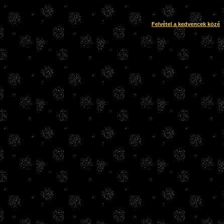
Felvétel a kedvencek közé